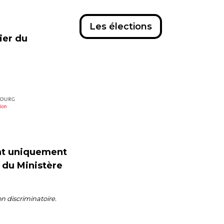
Les élections
cier du
ent uniquement
s du Ministère
on discriminatoire.