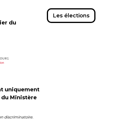
Les élections
cier du
ent uniquement
s du Ministère
on discriminatoire.