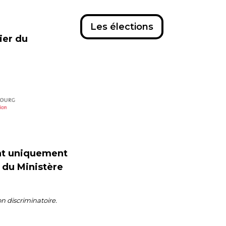
Les élections
cier du
ent uniquement
s du Ministère
on discriminatoire.