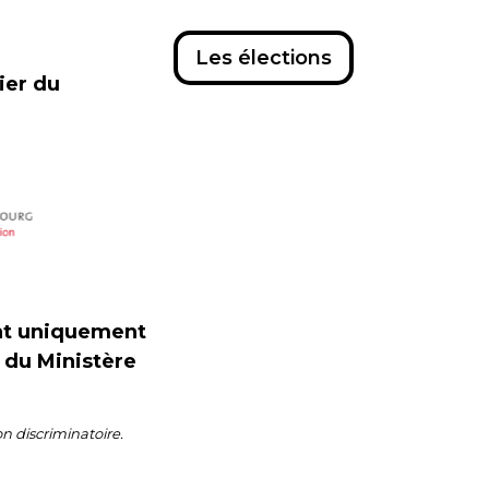
Les élections
cier du
ent uniquement
s du Ministère
on discriminatoire.