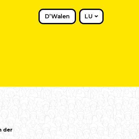
D’Walen
LU
n der