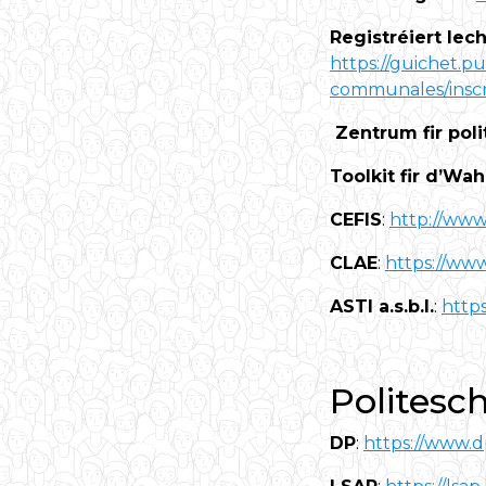
Registréiert Ie
https://guichet.pu
communales/inscr
Zentrum fir poli
Toolkit fir d’Wah
CEFIS
:
http://www.
CLAE
:
https://www
ASTI a.s.b.l.
:
https
Politesc
DP
:
https://www.d