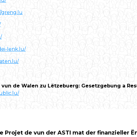
lu/
//greng.lu
/
/
dei-lenk.lu/
raten.lu/
it vun de Walen zu Lëtzebuerg: Gesetzgebung a Resu
ublic.lu/
ee Projet de vun der ASTI mat der finanzieller 