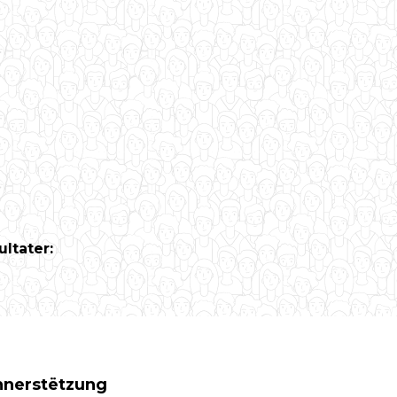
ltater:
Ënnerstëtzung