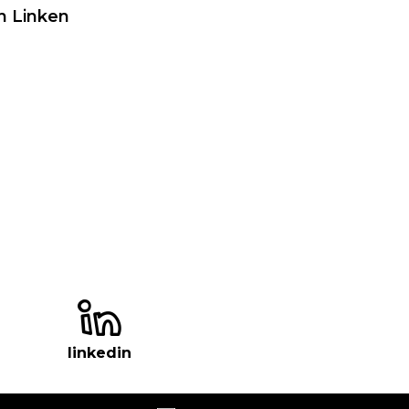
h Linken
linkedin