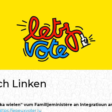
ch Linken
a wielen” vum Familljeministère an Integratioun a
ttps://jepeuxvoter.lu