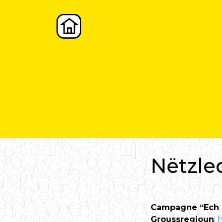
Nëtzle
Campagne “Ech k
Groussregioun
:
h