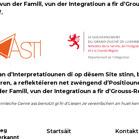
vun der Famill, vun der Integratioun a fir d’Gr
f.
 d’Interpretatiounen di op dësem Site stinn, 
uren, a reflektéieren net zwéngend d’Positiou
er Famill, vun der Integratioun a fir d’Grouss-
eche Genre ass benotzt gi fir d’Liesen ze vereinfachen an huet ke
zeg
Startsäit
Kontakt
erkannt