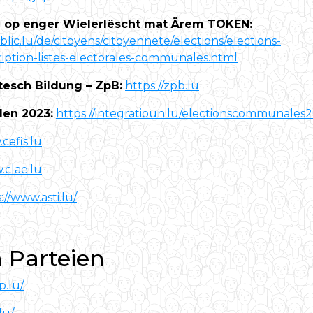
ch op enger Wielerlëscht mat Ärem TOKEN:
blic.lu/de/citoyens/citoyennete/elections/elections-
iption-listes-electorales-communales.html
tesch Bildung – ZpB:
https://zpb.lu
len 2023:
https://integratioun.lu/electionscommunales
cefis.lu
.clae.lu
://www.asti.lu/
h Parteien
p.lu/