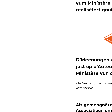
vum Ministère 
realiséiert gou
D’Meenungen an
just op d’Aute
Ministère vun d
De Gebrauch vum männl
Intentioun.
Als gemengnët
Associatioun un