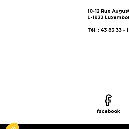
10-12 Rue Augus
L-1922 Luxembo
Tél. : 43 83 33 - 1
facebook