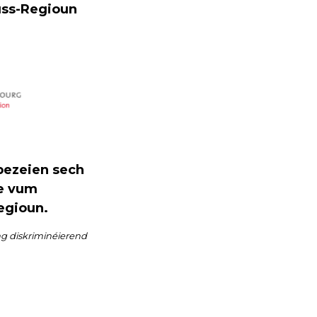
ouss-Regioun
bezeien sech
ne vum
Regioun.
ng diskriminéierend