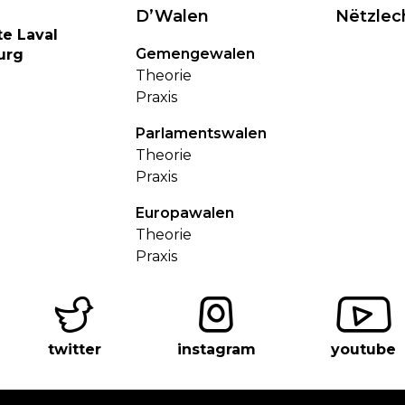
D’Walen
Nëtzlec
te Laval
Gemengewalen
urg
Theorie
Praxis
Parlamentswalen
Theorie
Praxis
Europawalen
Theorie
Praxis
twitter
instagram
youtube